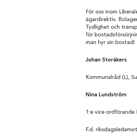
För oss inom Liberal
ägardirektiv. Bolagen
Tydlighet och transp
för bostadsförsörjn
man hyr sin bostad!
Johan Storåkers
Kommunalråd (L), S
Nina Lundström
1:e vice ordförande 
F.d. riksdagsledam