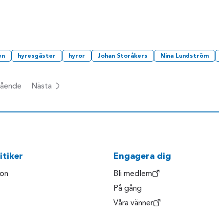
en
hyresgäster
hyror
Johan Storåkers
Nina Lundström
ående
Nästa
itiker
Engagera dig
son
Bli medlem
På gång
Våra vänner