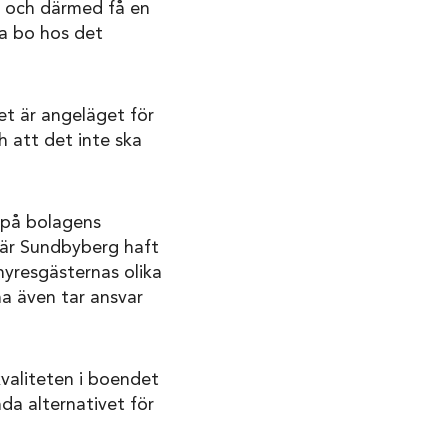
a och därmed få en
na bo hos det
t är angeläget för
h att det inte ska
r på bolagens
när Sundbyberg haft
hyresgästernas olika
a även tar ansvar
kvaliteten i boendet
da alternativet för