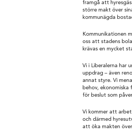
framgå att hyresgäs
större makt över si
kommunägda bostadsb
Kommunikationen med
oss att stadens bola
krävas en mycket st
Vi i Liberalerna har
uppdrag – även reno
annat styre. Vi mena
behov, ekonomiska f
för beslut som påve
Vi kommer att arbeta
och därmed hyresutve
att öka makten över