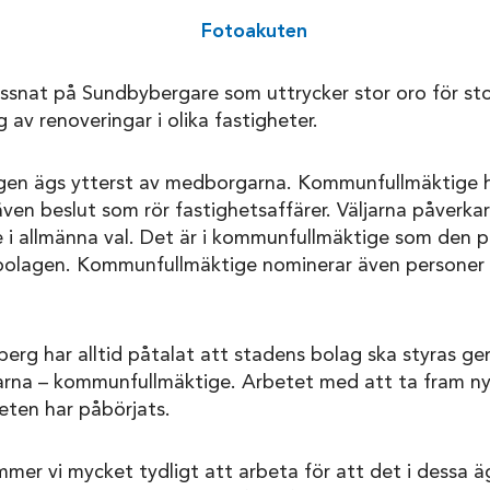
 lyssnat på Sundbybergare som uttrycker stor oro för sto
av renoveringar i olika fastigheter.
en ägs ytterst av medborgarna. Kommunfullmäktige h
även beslut som rör fastighetsaffärer. Väljarna påver
i allmänna val. Det är i kommunfullmäktige som den pol
olagen. Kommunfullmäktige nominerar även personer t
berg har alltid påtalat att stadens bolag ska styras g
arna – kommunfullmäktige. Arbetet med att ta fram nya
teten har påbörjats.
mer vi mycket tydligt att arbeta för att det i dessa äg