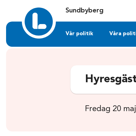
Sök på sundbyberg.liberalerna.se
Sundbyberg
Vår politik
Våra polit
Hyresgäst
Fredag 20 maj