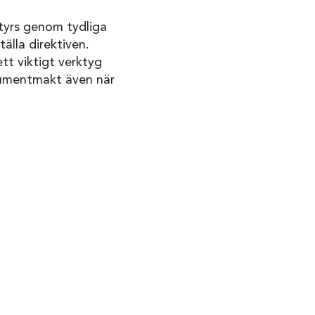
styrs genom tydliga
älla direktiven.
tt viktigt verktyg
sumentmakt även när