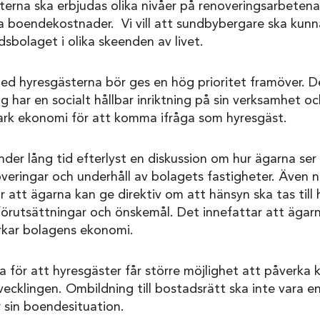
terna ska erbjudas olika nivåer på renoveringsarbeten
na boendekostnader. Vi vill att sundbybergare ska kun
olaget i olika skeenden av livet.
 hyresgästerna bör ges en hög prioritet framöver. De
g har en socialt hållbar inriktning på sin verksamhet oc
ark ekonomi för att komma ifråga som hyresgäst.
 under lång tid efterlyst en diskussion om hur ägarna se
veringar och underhåll av bolagets fastigheter. Även 
r att ägarna kan ge direktiv om att hänsyn ska tas till 
örutsättningar och önskemål. Det innefattar att ägarn
rkar bolagens ekonomi.
 för att hyresgäster får större möjlighet att påverka 
cklingen. Ombildning till bostadsrätt ska inte vara en
 sin boendesituation.