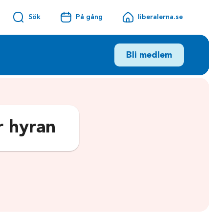
Sök
På gång
liberalerna.se
Bli medlem
r hyran