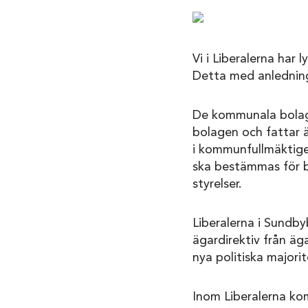
Vi i Liberalerna har
Detta med anledning 
De kommunala bolag
bolagen och fattar 
i kommunfullmäktige 
ska bestämmas för b
styrelser.
Liberalerna i Sundby
ägardirektiv från äg
nya politiska majori
Inom Liberalerna kom