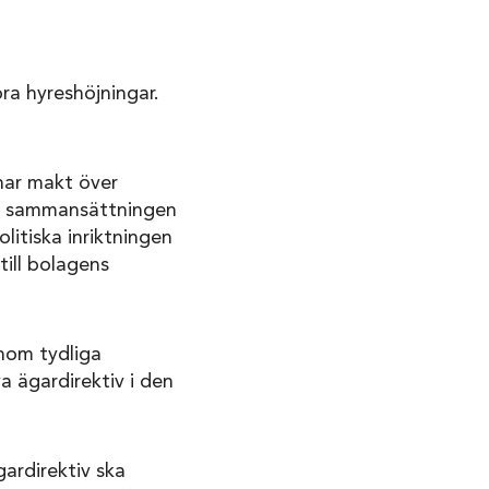
ra hyreshöjningar.
ar makt över
kar sammansättningen
itiska inriktningen
ill bolagens
enom tydliga
 ägardirektiv i den
ardirektiv ska