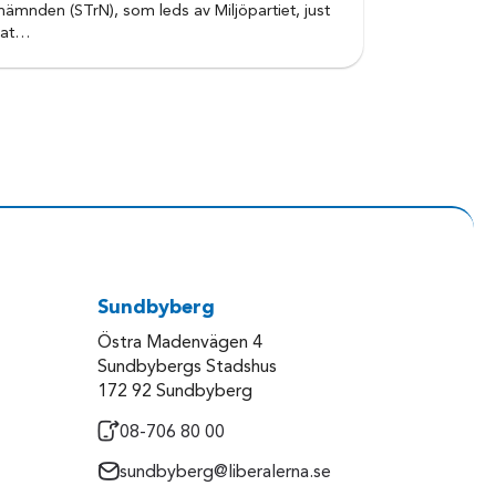
knämnden (STrN), som leds av Miljöpartiet, just
bat…
Sundbyberg
Östra Madenvägen 4
Sundbybergs Stadshus
172 92 Sundbyberg
08-706 80 00
sundbyberg@liberalerna.se