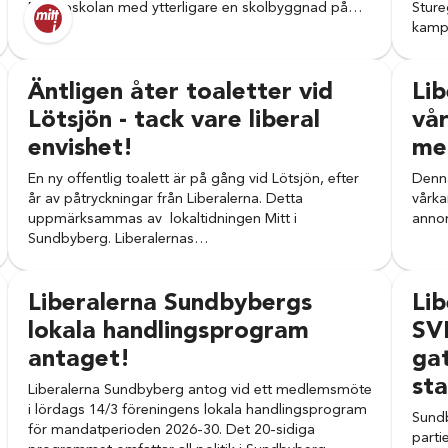
Duvboskolan med ytterligare en skolbyggnad på…
Sture
kampa
Äntligen åter toaletter vid
Lib
Lötsjön - tack vare liberal
vår
envishet!
med
En ny offentlig toalett är på gång vid Lötsjön, efter
Denna
år av påtryckningar från Liberalerna. Detta
vårka
uppmärksammas av lokaltidningen Mitt i
annon
Sundbyberg. Liberalernas…
Liberalerna Sundbybergs
Lib
lokala handlingsprogram
SV
antaget!
gat
sta
Liberalerna Sundbyberg antog vid ett medlemsmöte
i lördags 14/3 föreningens lokala handlingsprogram
Sundb
för mandatperioden 2026-30. Det 20-sidiga
parti