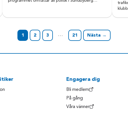
programmet omfattar all politik i Sundbyberg…
trafi
klub
…
1
2
3
21
Nästa →
itiker
Engagera dig
son
Bli medlem
På gång
Våra vänner