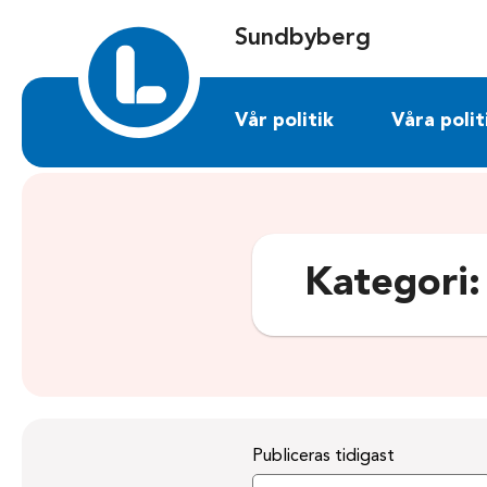
Sök på sundbyberg.liberalerna.se
Sundbyberg
Vår politik
Våra polit
Kategori
Publiceras tidigast