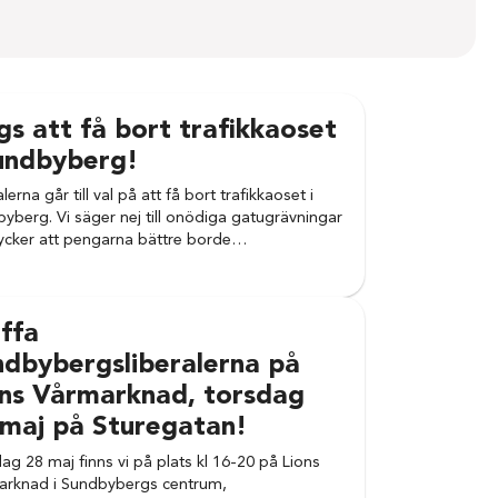
s att få bort trafikkaoset
Sundbyberg!
lerna går till val på att få bort trafikkaoset i
yberg. Vi säger nej till onödiga gatugrävningar
ycker att pengarna bättre borde…
ffa
ndbybergsliberalerna på
ons Vårmarknad, torsdag
 maj på Sturegatan!
ag 28 maj finns vi på plats kl 16-20 på Lions
arknad i Sundbybergs centrum,