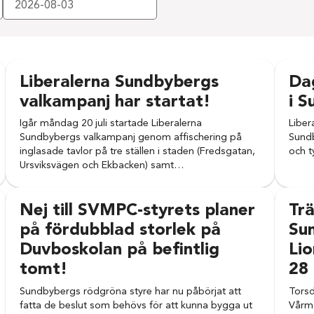
Liberalerna Sundbybergs
Dag
valkampanj har startat!
i 
Igår måndag 20 juli startade Liberalerna
Libera
Sundbybergs valkampanj genom affischering på
Sundb
inglasade tavlor på tre ställen i staden (Fredsgatan,
och t
Ursviksvägen och Ekbacken) samt…
Nej till SVMPC-styrets planer
Trä
på fördubblad storlek på
Su
Duvboskolan på befintlig
Li
tomt!
28
Sundbybergs rödgröna styre har nu påbörjat att
Torsd
fatta de beslut som behövs för att kunna bygga ut
Vårm