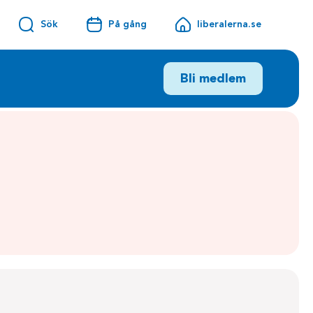
Sök
På gång
liberalerna.se
Bli medlem